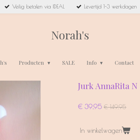
Veilig betalen via IDEAL
Levertijd 1-3 werkdagen
Norah's
h's
Producten
SALE
Info
Contact
Jurk AnnaRita N
€ 39,95
€ 149,95
In winkelwagen