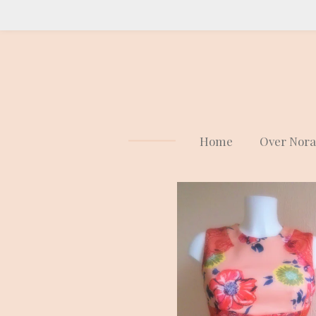
Ga
direct
naar
de
hoofdinhoud
Home
Over Nora