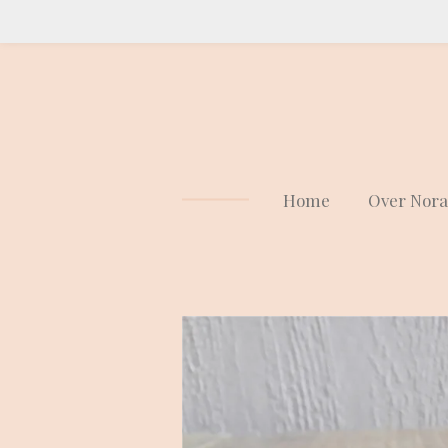
Ga
direct
naar
de
hoofdinhoud
Home
Over Nora