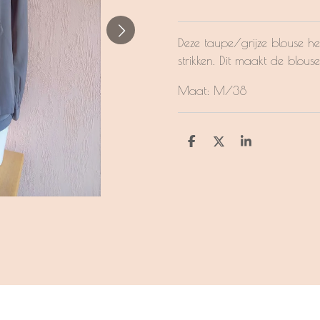
Deze taupe/grijze blouse h
strikken. Dit maakt de blous
Maat: M/38
D
D
S
e
e
h
l
e
a
e
l
r
n
e