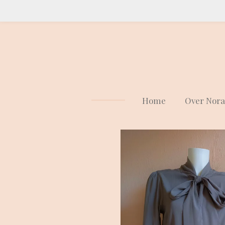
Ga
direct
naar
de
hoofdinhoud
Home
Over Nora