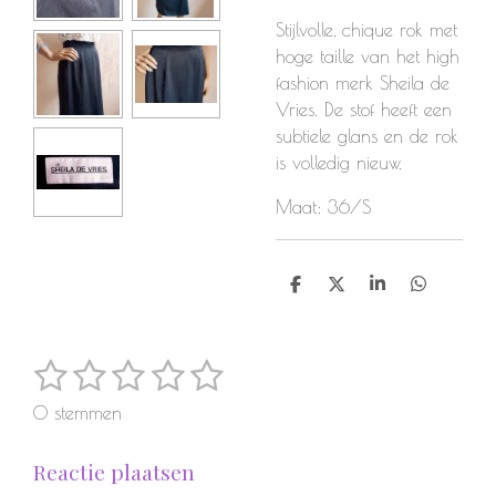
Stijlvolle, chique rok met
hoge taille van het high
fashion merk Sheila de
Vries. De stof heeft een
subtiele glans en de rok
is volledig nieuw.
Maat: 36/S
D
D
S
D
e
e
h
e
l
e
a
l
e
l
r
e
1
2
3
4
5
S
n
e
n
R
t
a
s
s
s
s
s
e
0 stemmen
t
m
t
t
t
t
t
i
m
Reactie plaatsen
e
e
e
e
e
e
n
n