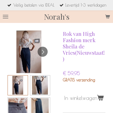
Veilig betalen via IDEAL
Levertijd 1-3 werkdagen
Ga
direct
Norah's
naar
de
hoofdinhoud
Rok van High
Fashion merk
Sheila de
Vries(Nieuwstaat!
)
€ 59,95
GRATIS verzending
In winkelwagen