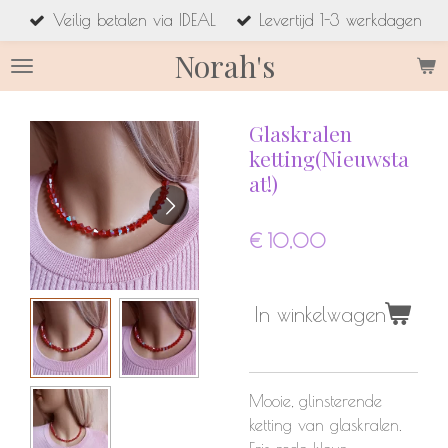
Veilig betalen via IDEAL
Levertijd 1-3 werkdagen
Ga
direct
Norah's
naar
de
hoofdinhoud
Glaskralen
ketting(Nieuwsta
at!)
€ 10,00
In winkelwagen
Mooie, glinsterende
ketting van glaskralen.