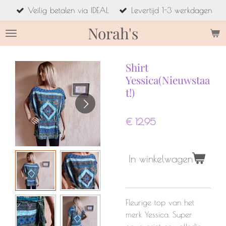
Veilig betalen via IDEAL
Levertijd 1-3 werkdagen
Ga
direct
Norah's
naar
de
hoofdinhoud
Shirt
Yessica(Nieuwstaa
t!)
€ 12,95
In winkelwagen
Fleurige top van het
merk Yessica. Super