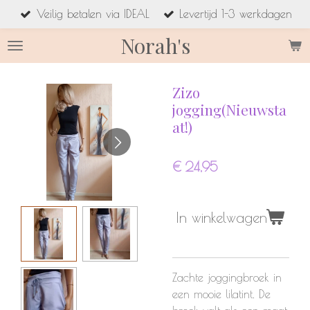
Veilig betalen via IDEAL
Levertijd 1-3 werkdagen
Ga
direct
Norah's
naar
de
hoofdinhoud
Zizo
jogging(Nieuwsta
at!)
€ 24,95
In winkelwagen
Zachte joggingbroek in
een mooie lilatint. De