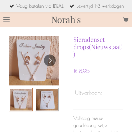
Veilig betalen via IDEAL
Levertijd 1-3 werkdagen
Ga
direct
Norah's
naar
de
hoofdinhoud
Sieradenset
drops(Nieuwstaat!
)
€ 8,95
Uitverkocht
Volledig nieuw
goudkleurig setje